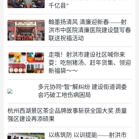
千亿县”
翰墨扬清风 清廉迎新春——射
洪市中医院清廉医院建设暨写春
联送祝福活动
走哦！射洪市建设社区喊你来
耍：吃刨猪汤、赶年货集、领迎
新福袋～～
多元协同“智”解纠纷 建设街道调委
会巧破工地伤病困局
杭州西湖景区茶企品牌故事斩获全国大奖 质量
强区建设再添硕果
以练筑防 以训提能——射洪市